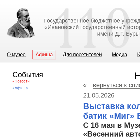
Государственное бюджетное учрежд
«Ивановский государственный исто
имени Д.Г. Бур
О музее
Афиша
Для посетителей
Медиа
К
События
Н
•
Новости
«
вернуться к спи
•
Афиша
21.05.2026
Выставка кол
батик «Миг»
С 16 мая в Му
«Весенний авт