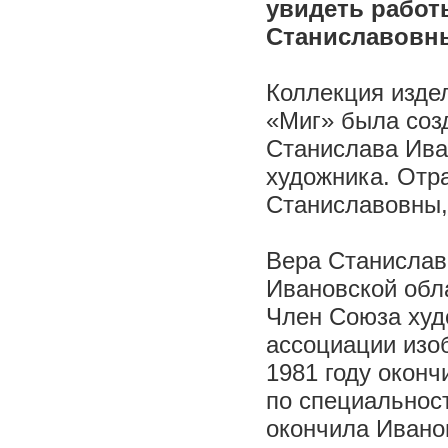
увидеть работ
Станиславовны
Коллекция издел
«Миг» была соз
Станислава Иван
художника. Отра
Станиславовны, 
Вера Станиславо
Ивановской обла
Член Союза худ
ассоциации изо
1981 году окон
по специальнос
окончила Ивано