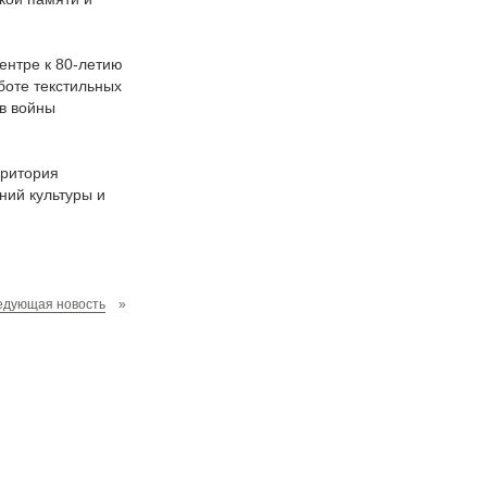
ентре к 80-летию
боте текстильных
в войны
рритория
ний культуры и
едующая новость
»