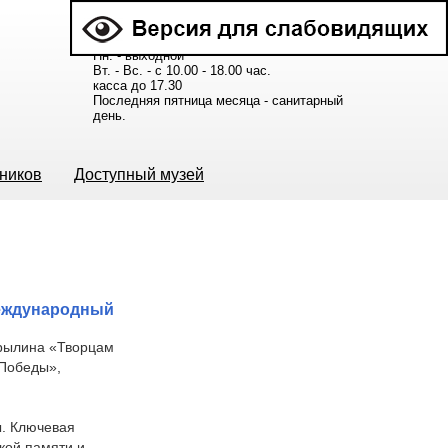
Расписание работы музея:
Пн. - выходной
Вт. - Вс. - с 10.00 - 18.00 час.
касса до 17.30
Последняя пятница месяца - санитарный
день.
ьников
Доступный музей
Международный
урылина «Творцам
 Победы»,
ы. Ключевая
кой памяти и