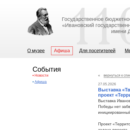
Государственное бюджетно
«Ивановский государственн
имени Д
О музее
Афиша
Для посетителей
М
События
•
Новости
«
вернуться к спи
•
Афиша
27.05.2026
Выставка «Т
проект «Тер
Выставка Иванов
Победы нет заб
инициированны
Проект «Террит
задача проекта 