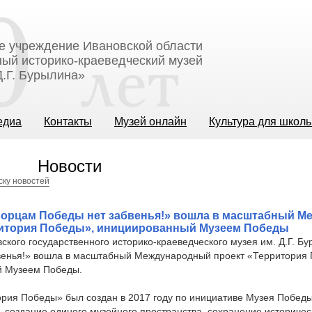
е учреждение Ивановской области
ый историко-краеведческий музей
.Г. Бурылина»
едиа
Контакты
Музей онлайн
Культура для школ
Новости
ску новостей
ворцам Победы нет забвенья!» вошла в масштабный 
ритория Победы», инициированный Музеем Победы
ского государственного историко-краеведческого музея им. Д.Г. Б
венья!» вошла в масштабный Международный проект «Территория
й Музеем Победы.
ория Победы» был создан в 2017 году по инициативе Музея Побед
– создание единого музейного пространства, сохранение историчес