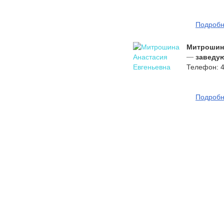
Подроб
Митрошина
—
заведу
Телефон: 4
Подроб