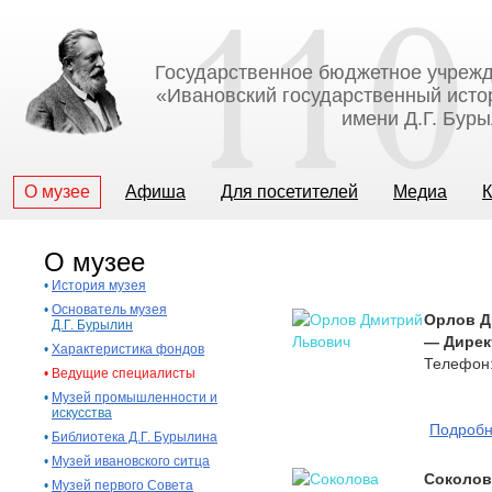
Государственное бюджетное учрежд
«Ивановский государственный исто
имени Д.Г. Бур
О музее
Афиша
Для посетителей
Медиа
К
О музее
•
История музея
•
Основатель музея
Орлов Д
Д.Г. Бурылин
— Директ
•
Характеристика фондов
Телефон:
•
Ведущие специалисты
•
Музей промышленности и
искусства
Подроб
•
Библиотека Д.Г. Бурылина
•
Музей ивановского ситца
Соколов
•
Музей первого Совета