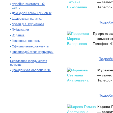
— замес
•
Музейно-выставочный
Телефон:
центр
•
Дом-музей семьи Бубновых
•
Щудровская палатка
Подроб
•
Музей Д.А. Фурманова
•
Публикации
Пророкова
•
Издания
— заместит
•
Грантовые проекты
Телефон: 4
•
Официальные документы
•
Противодействие коррупции
•
Подроб
Бесплатная юридическая
помощь
Муранов
•
Гражданская оборона и ЧС
— замес
Телефон:
Подроб
Карева 
— завед