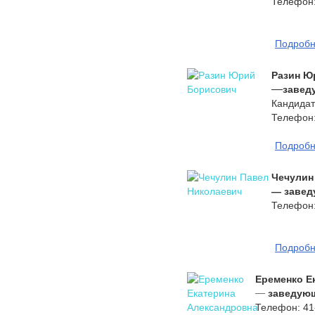
Телефон:
Подроб
Разин Ю
—
завед
Кандидат
Телефон:
Подроб
Чечулин
— завед
Телефон:
Подроб
Еременко Е
—
заведующ
Телефон: 41