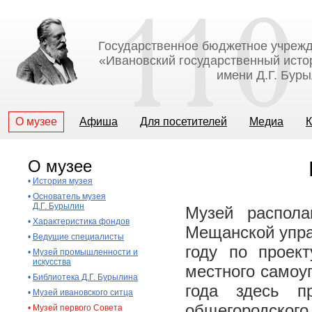
Государственное бюджетное учрежд
«Ивановский государственный исто
имени Д.Г. Бур
О музее
Афиша
Для посетителей
Медиа
К
О музее
•
История музея
•
Основатель музея
Д.Г. Бурылин
Музей распола
•
Характеристика фондов
Мещанской упра
•
Ведущие специалисты
году по проек
•
Музей промышленности и
искусства
местного самоу
•
Библиотека Д.Г. Бурылина
года здесь п
•
Музей ивановского ситца
общегородского
•
Музей первого Совета