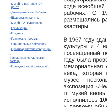
•
Музейно-выставочный
ходе всеобщей 
центр
рабочих. С 1
•
Дом-музей семьи Бубновых
•
Щудровская палатка
размещались ра
•
Музей Д.А. Фурманова
квартиры.
•
Публикации
•
Издания
В 1967 году зд
•
Грантовые проекты
•
Официальные документы
культуры и 4 н
•
Противодействие коррупции
посвященный пе
•
Бесплатная юридическая
году была пров
помощь
мемориальная 
•
Гражданская оборона и ЧС
века, которая
музее нескол
экспозиция «Че
гг. музей внов
исполнилось 10
и первому обще