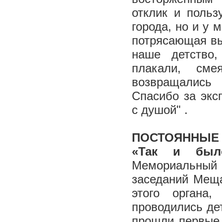
отклик и польз
города, но и у 
потрясающая вы
наше детство,
плакали, сме
возвращались
Спасибо за экс
с душой" .
ПОСТОЯННЫЕ
«Так и был
Мемориальный
заседаний Меща
этого органа
проводились дет
прошли первые 