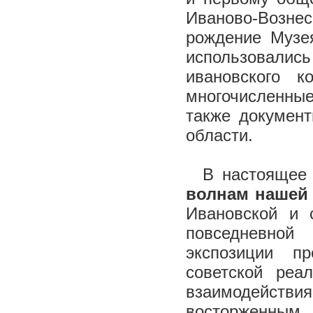
Иваново-Вознес
рождение Музея
использовали
ивановского к
многочисленные
также документ
области.
В настоящее 
волнам нашей
Ивановской и 
повседневной
экспозиции п
советской реа
взаимодействи
восторженным 