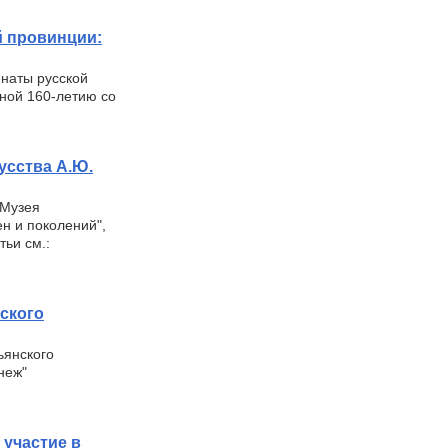
й провинции:
наты русской
нной 160-летию со
усства А.Ю.
 Музея
н и поколений",
тьи см.:
нского
ьянского
неж"
 участие в