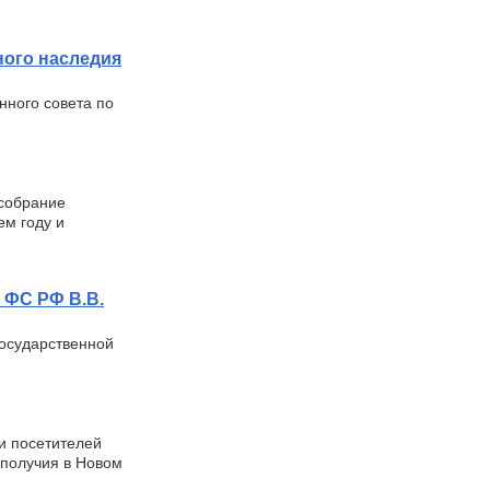
ного наследия
нного совета по
 собрание
ем году и
 ФС РФ В.В.
осударственной
и посетителей
ополучия в Новом