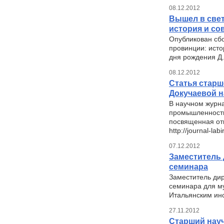
08.12.2012
Вышел в свет
история и со
Опубликован сб
провинции: исто
дня рождения Д.
08.12.2012
Статья старш
Докучаевой н
В научном журна
промышленности 
посвященная отк
http://journal-la
07.12.2012
Заместитель 
семинара
Заместитель дир
семинара для му
Итальянским инс
27.11.2012
Старший науч