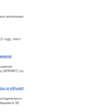
мых маленьких
2 году, текст
тников
вышение
ма (АПРИКТ) по
уры и объект
методического
оявшемся 30