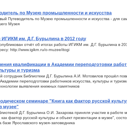
одитель по Музею промышленности и искусства
овый Путеводитель по Музею промышленности и искусства - для са
шего Музея
 ИГИКМ им. Д.Г. Бурылина в 2012 году
опубликован отчёт об итогах работы ИГИКМ им. Д.Г. Бурылина в 201
есу: http://www.igikm.ru/o-muzee/itogi
ения квалификации в Академии переподготовки рабо
ультуры и туризма
й сотрудник Библиотеки Д.Г. Бурылина А.И. Мотовилов прошёл по
Академии переподготовки работников искусства, культуры и туриз
технологии выявления книжных памятников
тодическом семинаре "Книга как фактор русской культ
в музее"
иотекой Д.Г. Бурылина О.И. Захарова приняля участие в работе 
 как фактор русской культуры и объект презентации в музее", сост
на базе Ярославского музея-заповедника