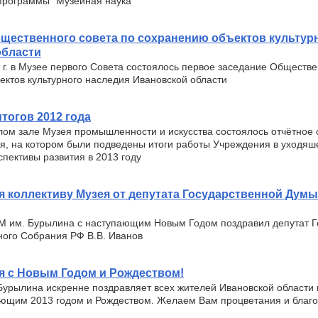
программы "Музейная наука"
щественного совета по сохранению объектов культур
области
 г. в Музее первого Совета состоялось первое заседание Обществе
ктов культурного наследия Ивановской области
тогов 2012 года
лом зале Музея промышленности и искусства состоялось отчётное
я, на котором были подведены итоги работы Учреждения в уходяш
пективы развития в 2013 году
 коллективу Музея от депутата Государственной Думы
М им. Бурылина с наступающим Новым Годом поздравил депутат Г
ого Собрания РФ В.В. Иванов
я с Новым Годом и Рождеством!
Бурылина искренне поздравляет всех жителей Ивановской области 
ающим 2013 годом и Рождеством. Желаем Вам процветания и благ