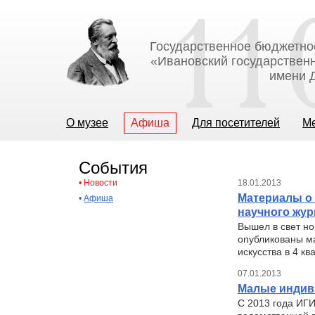
Государственное бюджетно
«Ивановский государственн
имени Д
О музее
Афиша
Для посетителей
М
События
•
Новости
18.01.2013
Материалы о 
•
Афиша
научного жур
Вышел в свет но
опубликованы м
искусства в 4 кв
07.01.2013
Малые индив
С 2013 года ИГИ