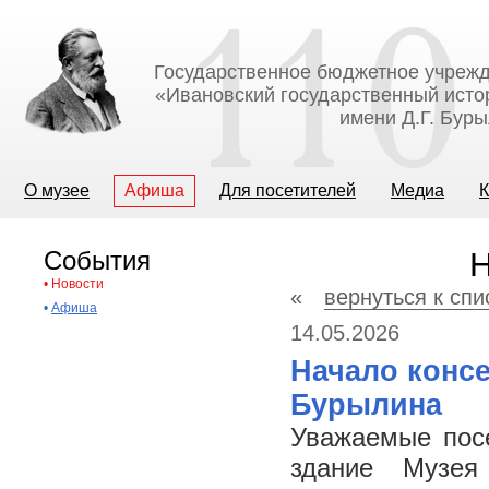
Государственное бюджетное учрежд
«Ивановский государственный исто
имени Д.Г. Бур
О музее
Афиша
Для посетителей
Медиа
К
События
Н
•
Новости
«
вернуться к спи
•
Афиша
14.05.2026
Начало конс
Бурылина
Уважаемые посе
здание Музея