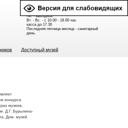
Расписание работы музея:
Пн. - выходной
Вт. - Вс. - с 10.00 - 18.00 час.
касса до 17.30
Последняя пятница месяца - санитарный
день.
ьников
Доступный музей
являет
ем конкурса
рах музеев,
м. Д.Г. Бурылина-
та, Дом- музей