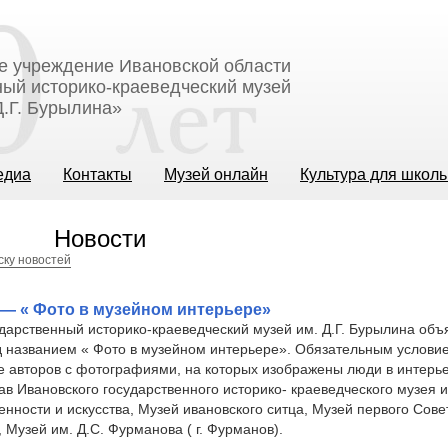
е учреждение Ивановской области
ый историко-краеведческий музей
.Г. Бурылина»
едиа
Контакты
Музей онлайн
Культура для школ
Новости
ску новостей
— « Фото в музейном интерьере»
дарственный историко-краеведческий музей им. Д.Г. Бурылина объ
д названием « Фото в музейном интерьере». Обязательным услови
е авторов с фотографиями, на которых изображены люди в интерье
ав Ивановского государственного историко- краеведческого музея и
ности и искусства, Музей ивановского ситца, Музей первого Сове
 Музей им. Д.С. Фурманова ( г. Фурманов).