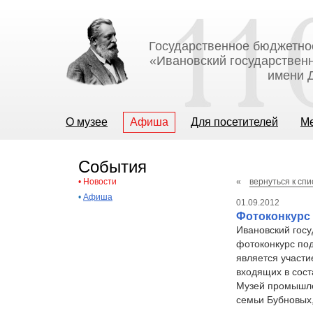
Государственное бюджетно
«Ивановский государственн
имени Д
О музее
Афиша
Для посетителей
М
События
•
Новости
«
вернуться к спи
•
Афиша
01.09.2012
Фотоконкурс 
Ивановский госу
фотоконкурс по
является участи
входящих в сост
Музей промышлен
семьи Бубновых,