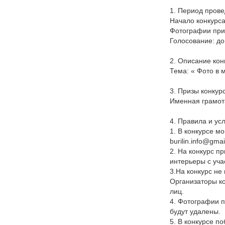
1. Период прове
Начало конкурса
Фотографии при
Голосование: до
2. Описание кон
Тема: « Фото в 
3. Призы конкур
Именная грамот
4. Правила и ус
1. В конкурсе м
burilin.info@gma
2. На конкурс п
интерьеры с уча
3.На конкурс не
Организаторы ко
лиц.
4. Фотографии п
будут удалены.
5. В конкурсе п