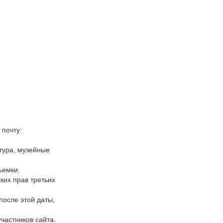
 почту:
тура, музейные
ъемки.
ких прав третьих
после этой даты,
участников сайта.