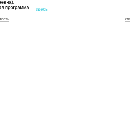
евна).
ая программа
здесь
вость
сл