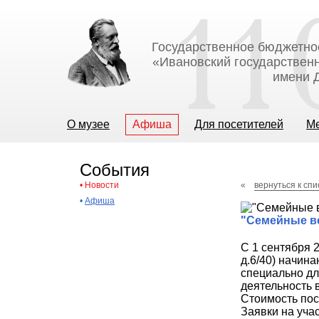
Государственное бюджетно
«Ивановский государственн
имени Д
О музее
Афиша
Для посетителей
М
События
•
Новости
«
вернуться к спи
•
Афиша
"Семейные вс
С 1 сентября 2
д.6/40) начин
специально дл
деятельность 
Стоимость пос
Заявки на учас