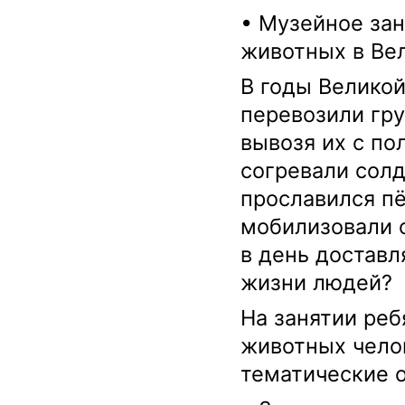
• Музейное зан
животных в Вел
В годы Велико
перевозили гру
вывозя их с по
согревали солд
прославился п
мобилизовали 
в день доставл
жизни людей?
На занятии реб
животных челов
тематические о