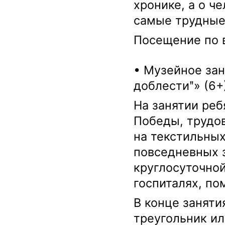
хронике, а о ч
самые трудные
Посещение по 
• Музейное зан
доблестиʺ» (6+
На занятии реб
Победы, трудо
на текстильны
повседневных з
круглосуточной
госпиталях, по
В конце заняти
треугольник ил