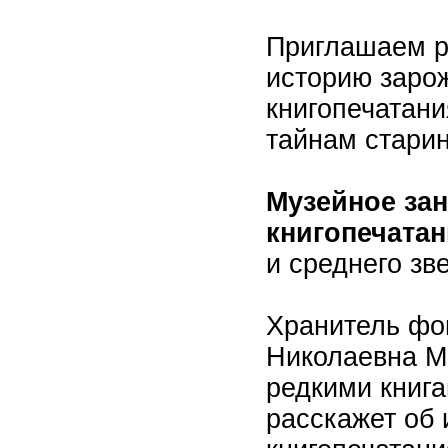
Приглашаем р
историю заро
книгопечатани
тайнам старин
Музейное зан
книгопечата
и среднего зв
Хранитель фо
Николаевна М
редкими книг
расскажет об 