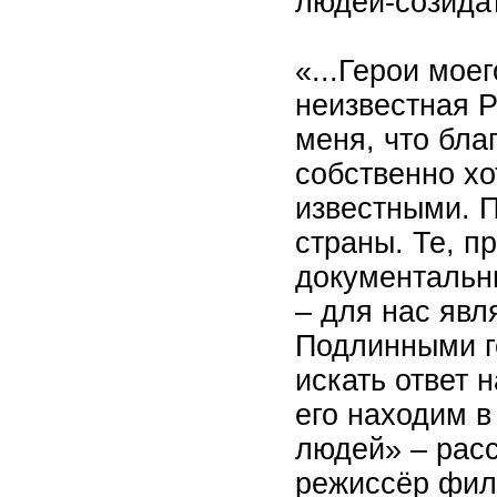
людей-созида
«...Герои мое
неизвестная Р
меня, что бл
собственно хо
известными. 
страны. Те, п
документальны
– для нас явл
Подлинными г
искать ответ 
его находим в
людей» – рас
режиссёр фил