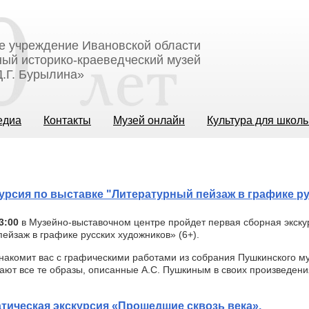
е учреждение Ивановской области
ый историко-краеведческий музей
.Г. Бурылина»
едиа
Контакты
Музей онлайн
Культура для школ
урсия по выставке "Литературный пейзаж в графике р
3:00
в Музейно-выставочном центре пройдет первая сборная экску
ейзаж в графике русских художников» (6+).
накомит вас с графическими работами из собрания Пушкинского м
ают все те образы, описанные А.С. Пушкиным в своих произведени
тическая экскурсия «Прошедшие сквозь века».