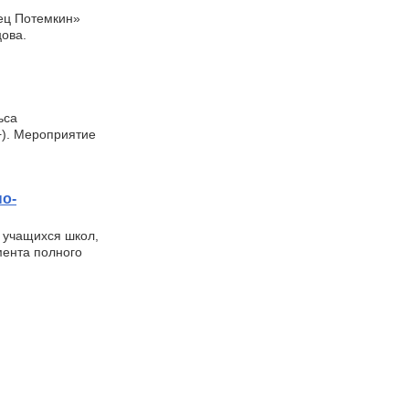
ец Потемкин»
ова.
ьса
+). Мероприятие
но-
и учащихся школ,
мента полного