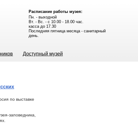
Расписание работы музея:
Пн. - выходной
Вт. - Вс. - с 10.00 - 18.00 час.
касса до 17.30
Последняя пятница месяца - санитарный
день.
ьников
Доступный музей
усских
рсия по выставке
узея-заповедника,
ях.