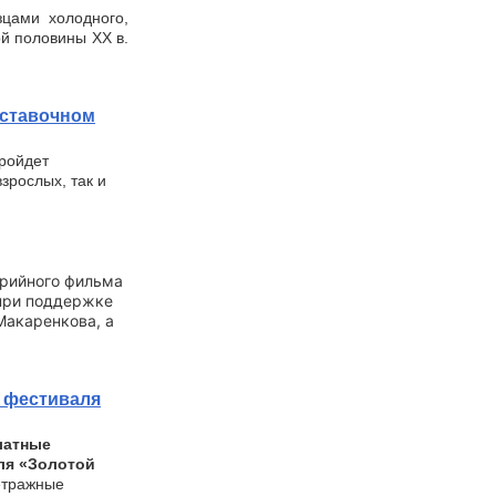
зцами холодного,
ой половины XX в.
ыставочном
пройдет
зрослых, так и
ерийного фильма
при поддержке
Макаренкова, а
 фестиваля
латные
ля «Золотой
етражные