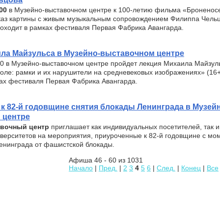
00
в Музейно-выставочном центре к 100-летию фильма «Броненос
каз картины с живым музыкальным сопровождением Филиппа Чельц
оходит в рамках фестиваля Первая Фабрика Авангарда.
ла Майзульса в Музейно-выставочном центре
30 в Музейно-выставочном центре пройдет лекция Михаила Майзул
оле: рамки и их нарушители на средневековых изображениях» (16
ках фестиваля Первая Фабрика Авангарда.
к 82-й годовщине снятия блокады Ленинграда в Музей
 центре
авочный центр
приглашает как индивидуальных посетителей, так 
верситетов на мероприятия, приуроченные к 82-й годовщине с мо
енинграда от фашистской блокады.
Афиша 46 - 60 из 1031
Начало
|
Пред.
|
2
3
4
5
6
|
След.
|
Конец
|
Все