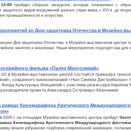
 14:00
пройдет сборная экскурсия, которая познакомит с обра
и защитного видов вооружений разных стран мира с XVI в. до втор
зея промышленности и искусства.
ероприятий ко Дню защитника Отечества в Музейно-в
акануне Дня защитника Отечества, в Музейно-выставочном центре 
зейное занятие и кинопоказ. Наши мероприятия подходят как для в
ехсерийного фильма «Палех Многоликий»
6:00 в Музейно-выставочном центре состоится премьера трехс
икий», созданного кинокомпанией «Нью Синема Дистрибьюшн» 
 Фонда Культурных Инициатив с участием режиссера Кирилла 
 руководителя проекта Александра Островерх-Кванчиани.
в рамках Киномарафона Арктического Международного
рон»
я
2026 г. на площадке Музейно-выставочного центра пройдут
бесп
рамках Киномарафона Арктического Международного фестива
амму вошли избранная подборка современной анимации, полном