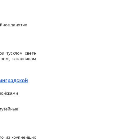
ейное занятие
ри тусклом свете
ном, загадочном
инградской
войсками
 музейные
го из крупнейших