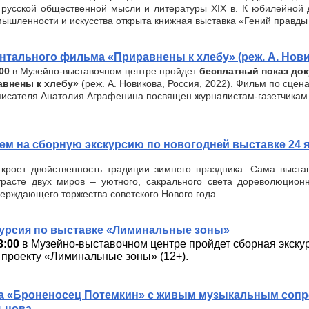
 русской общественной мысли и литературы XIX в. К юбилейной 
ышленности и искусства открыта книжная выставка «Гений правды
нтального фильма «Приравнены к хлебу» (реж. А. Нови
:00
в Музейно-выставочном центре пройдет
бесплатный показ до
внены к хлебу»
(реж. А. Новикова, Россия, 2022). Фильм по сцен
 писателя Анатолия Аграфенина посвящен журналистам-газетчикам
м на сборную экскурсию по новогодней выставке 24 я
ткроет двойственность традиции зимнего праздника. Сама выста
расте двух миров – уютного, сакрального света дореволюцион
верждающего торжества советского Нового года.
курсия по выставке «Лиминальные зоны»
3:00
в Музейно-выставочном центре пройдет сборная экску
проекту «Лиминальные зоны» (12+).
а «Броненосец Потемкин» с живым музыкальным соп
ьцова