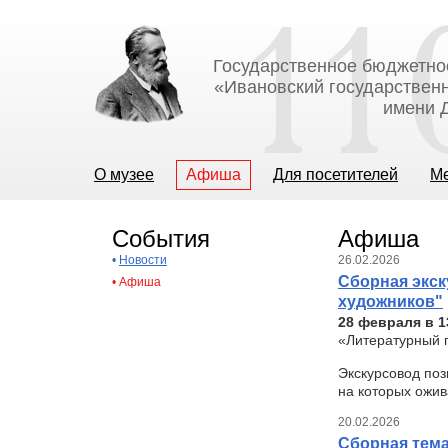
Государственное бюджетно
«Ивановский государственн
имени Д
О музее
Афиша
Для посетителей
М
События
Афиша
•
Новости
26.02.2026
Сборная экск
•
Афиша
художников"
28 февраля в 1
«Литературный п
Экскурсовод поз
на которых ожив
20.02.2026
Сборная тема