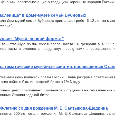
е фильмы, рассказывающие о традициях коренных народов России.
асленица" в Доме-музее семьи Бубновых
аля Дом-музей семьи Бубновых приглашает ребят 6-12 лет на муз
еница".
урсия "Музей: ночной формат"
 таинственную жизнь музея после заката? 6 февраля в 18:00 п
ков залы и экспонаты предстанут перед нами в совершенно и
а тематические музейные занятия, посвященные Стал
мечаем День воинской славы России − День разгрома советскими 
ких войск в Сталинградской битве в 1943 году.
очный центр приглашает школьников и студентов на тематические
енные Сталинградской битве.
00-летию со дня рождения М. Е. Салтыкова-Щедрина
лняется 200 лет со дня рождения М. Е. Салтыкова-Щедрина, одно