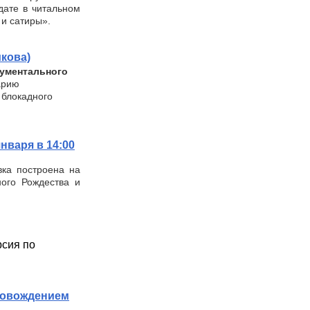
дате в читальном
 и сатиры».
кова)
кументального
арию
 блокадного
нваря в 14:00
вка построена на
ного Рождества и
рсия по
ровождением